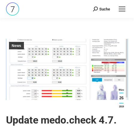
Suche
Search:
News
März
26
2019
Update medo.check 4.7.