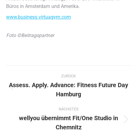
Büros in Amsterdam und Amerika.
www.business.virtuagym.com
Foto ©Beitragspartner
Kommentarnavigation
ZURÜCK
Assess. Apply. Advance: Fitness Future Day
Vorheriger
Hamburg
Beitrag:
NÄCHSTES
wellyou übernimmt Fit/One Studio in
Nächster
Chemnitz
Beitrag: