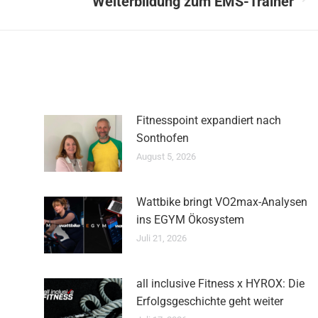
Weiterbildung zum EMS-Trainer
Nächster
Beitrag:
Fitnesspoint expandiert nach
Sonthofen
August 5, 2026
Wattbike bringt VO2max-Analysen
ins EGYM Ökosystem
Juli 21, 2026
all inclusive Fitness x HYROX: Die
Erfolgsgeschichte geht weiter