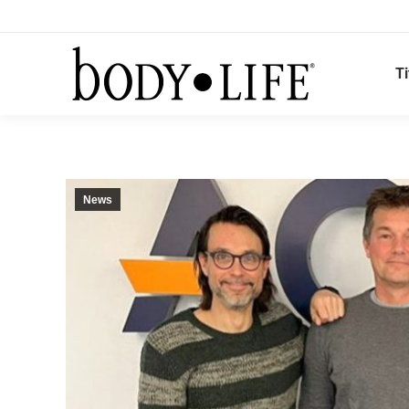
Ti
News