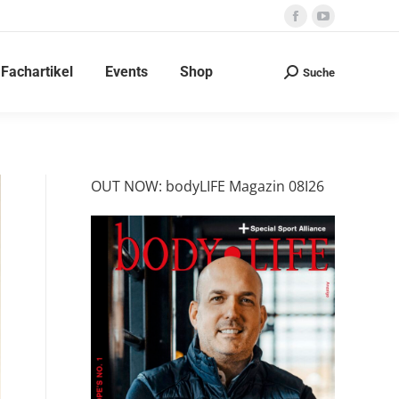
Facebook
YouTube
page
page
Fachartikel
Events
Shop
opens
opens
Suche
Search:
in
in
new
new
window
window
OUT NOW: bodyLIFE Magazin 08I26