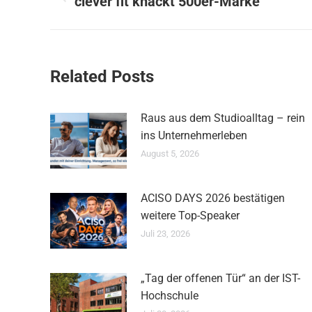
clever fit knackt 500er-Marke
Vorheriger
Beitrag:
Related Posts
Raus aus dem Studioalltag – rein
ins Unternehmerleben
August 5, 2026
ACISO DAYS 2026 bestätigen
weitere Top-Speaker
Juli 23, 2026
„Tag der offenen Tür“ an der IST-
Hochschule