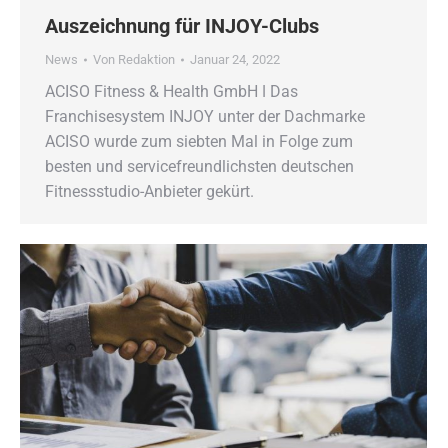
Auszeichnung für INJOY-Clubs
News
Von
Redaktion
Januar 24, 2022
ACISO Fitness & Health GmbH ǀ Das
Franchisesystem INJOY unter der Dachmarke
ACISO wurde zum siebten Mal in Folge zum
besten und servicefreundlichsten deutschen
Fitnessstudio-Anbieter gekürt.