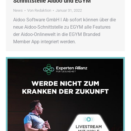
Schnittstelle Aidoo und EGYM
News
Von
Redaktion
Januar 31, 2022
Aidoo Software GmbH ǀ Ab sofort können über die
neue Aidoo-Schnittstelle zu EGYM alle Features
der Aidoo-Onlinewelt in die EGYM Branded
Member App integriert werden.