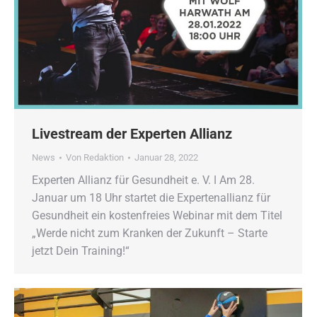
Livestream der Experten Allianz
News
Von
Redaktion
Januar 28, 2022
Experten Allianz für Gesundheit e. V. ǀ Am 28.
Januar um 18 Uhr startet die Expertenallianz für
Gesundheit ein kostenfreies Webinar mit dem Titel
„Werde nicht zum Kranken der Zukunft – Starte
jetzt Dein Training!“