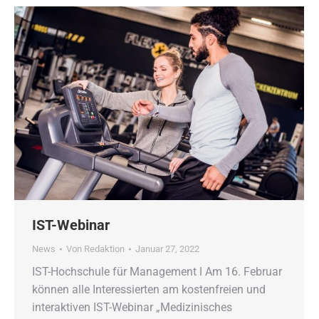
IST-Webinar
News
Von
Redaktion
Januar 27, 2022
IST-Hochschule für Management ǀ Am 16. Februar
können alle Interessierten am kostenfreien und
interaktiven IST-Webinar „Medizinisches