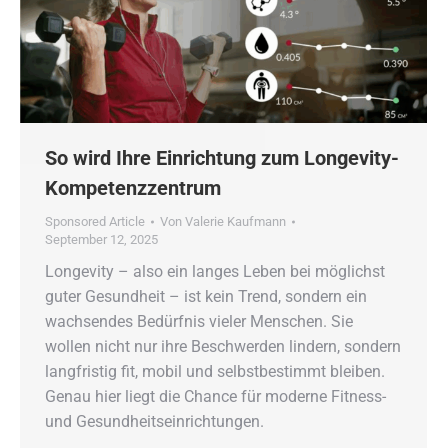
So wird Ihre Einrichtung zum Longevity-
Kompetenzzentrum
Sponsored Article
Von
Valerie Kaufmann
September 12, 2025
Longevity – also ein langes Leben bei möglichst
guter Gesundheit – ist kein Trend, sondern ein
wachsendes Bedürfnis vieler Menschen. Sie
wollen nicht nur ihre Beschwerden lindern, sondern
langfristig fit, mobil und selbstbestimmt bleiben.
Genau hier liegt die Chance für moderne Fitness-
und Gesundheitseinrichtungen.