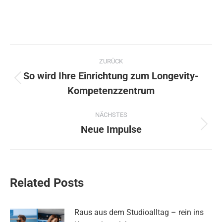
Kommentarnavigation
ZURÜCK
So wird Ihre Einrichtung zum Longevity-
Vorheriger
Kompetenzzentrum
Beitrag:
NÄCHSTES
Neue Impulse
Nächster
Beitrag:
Related Posts
Raus aus dem Studioalltag – rein ins