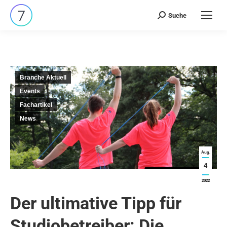
Suche
Search:
Branche Aktuell
Events
Fachartikel
News
Aug.
4
2022
Der ultimative Tipp für
Studiobetreiber: Die