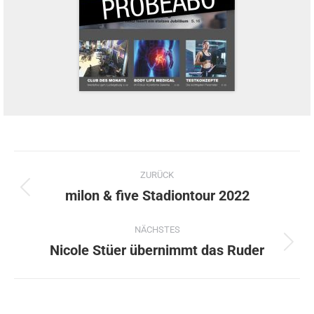
Kommentarnavigation
ZURÜCK
milon & five Stadiontour 2022
Vorheriger
Beitrag:
NÄCHSTES
Nicole Stüer übernimmt das Ruder
Nächster
Beitrag: