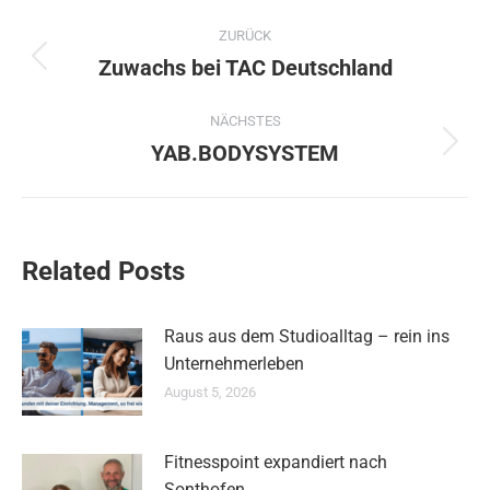
Kommentarnavigation
ZURÜCK
Zuwachs bei TAC Deutschland
Vorheriger
Beitrag:
NÄCHSTES
YAB.BODYSYSTEM
Nächster
Beitrag:
Related Posts
Raus aus dem Studioalltag – rein ins
Unternehmerleben
August 5, 2026
Fitnesspoint expandiert nach
Sonthofen