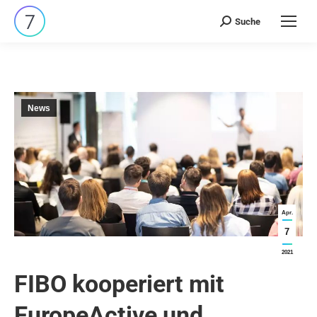
Suche
Search:
News
Apr.
7
2021
FIBO kooperiert mit
EuropeActive und