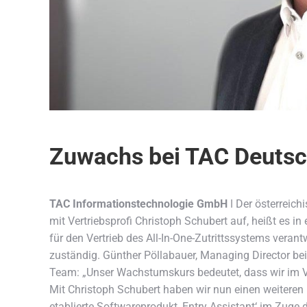
Zuwachs bei TAC Deutsc
TAC Informationstechnologie GmbH
ǀ Der österreich
mit Vertriebsprofi Christoph Schubert auf,
heißt es in 
für den Vertrieb des All-In-One-Zutrittssystems veran
zuständig. Günther Pöllabauer, Managing Director be
Team: „Unser Wachstumskurs bedeutet, dass wir im V
Mit Christoph Schubert haben wir nun einen weiteren 
etablierte Softwareprodukt ‚Entry Assistant‘ im Zuge 