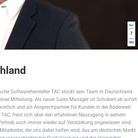
Apr.
7
2021
hland
ische Softwarehersteller TAC stockt sein Team in Deutschland
einer Mitteilung. Als neuer Sales Manager ist Schubert ab sofort
twortlich und als Ansprechpartner für Kunden in der Bäderwelt
i TAC, freut sich über den erfahrenen Neuzugang in seinem
ertrieb auch immer wieder auf Verstärkung angewiesen sind.
Mitarbeiter, der uns dabei helfen wird, das am deutschen Markt
der voranschreitenden Digitalisierung und der steigenden