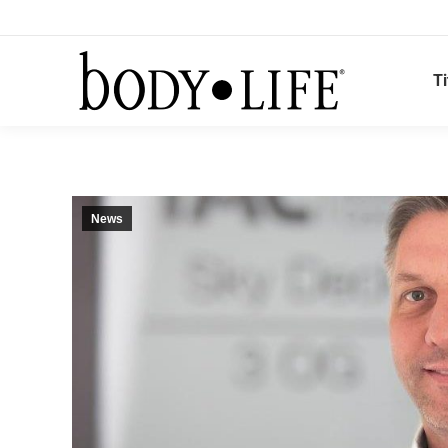
Ti
News