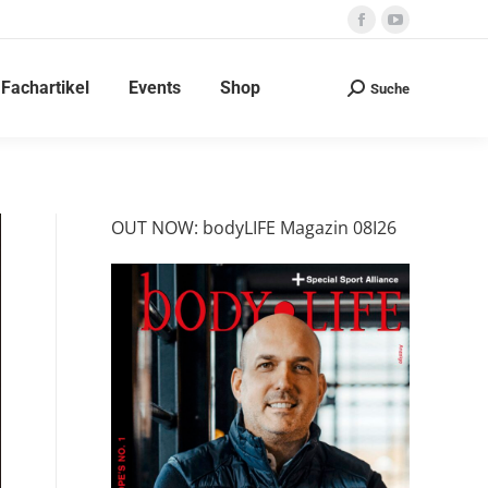
Facebook
YouTube
page
page
Fachartikel
Events
Shop
opens
opens
Suche
Search:
in
in
new
new
window
window
OUT NOW: bodyLIFE Magazin 08I26