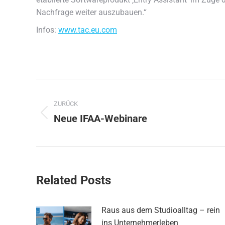
Nachfrage weiter auszubauen.“
Infos:
www.tac.eu.com
Kommentarnavigation
ZURÜCK
Neue IFAA-Webinare
Vorheriger
Beitrag:
Related Posts
Raus aus dem Studioalltag – rein
ins Unternehmerleben