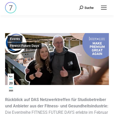
Suche
Search:
Events
Fitness Future Days
Apr.
20
2025
Rückblick auf DAS Netzwerktreffen für Studiobetreiber
und Anbieter aus der Fitness- und Gesundheitsindustrie:
Die Eventreihe FITNESS FUTURE DAYS erlebte im Februar