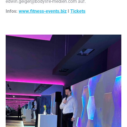
edwin.geiger@bodylife-medien.com auf.
Infos:
www.fitness-events.biz
I
Tickets