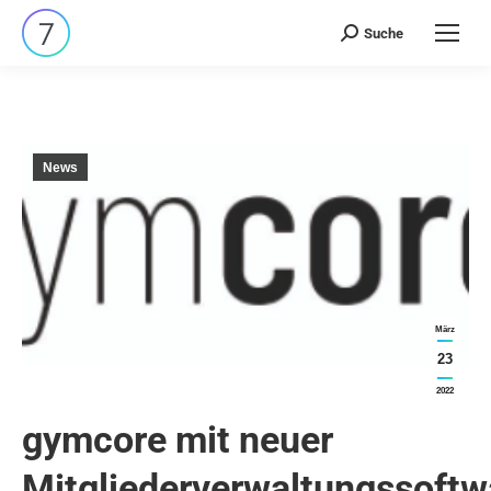
Suche
Search:
News
März
23
2022
gymcore mit neuer
Mitgliederverwaltungssoftw