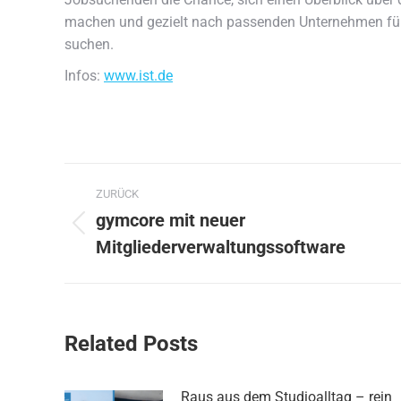
machen und gezielt nach passenden Unternehmen für 
suchen.
Infos:
www.ist.de
Kommentarnavigation
ZURÜCK
gymcore mit neuer
Vorheriger
Mitgliederverwaltungssoftware
Beitrag:
Related Posts
Raus aus dem Studioalltag – rein