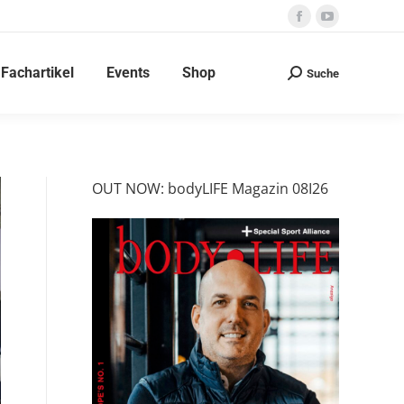
Facebook
YouTube
page
page
Fachartikel
Events
Shop
opens
opens
Suche
Search:
in
in
new
new
window
window
OUT NOW: bodyLIFE Magazin 08I26