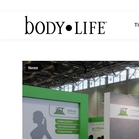
Ti
News