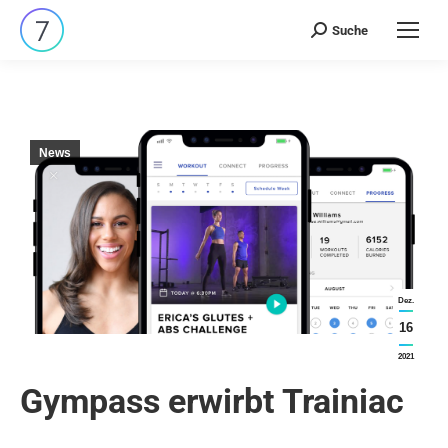
Suche
Search:
News
Dez.
16
2021
Gympass erwirbt Trainiac