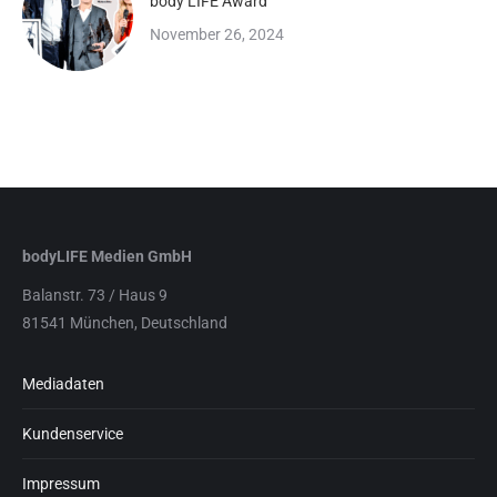
body LIFE Award
November 26, 2024
bodyLIFE Medien GmbH
Balanstr. 73 / Haus 9
81541 München, Deutschland
Mediadaten
Kundenservice
Impressum