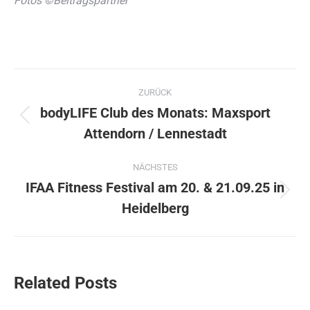
Fotos ©Beitragspartner
Kommentarnavigation
ZURÜCK
bodyLIFE Club des Monats: Maxsport
Vorheriger
Attendorn / Lennestadt
Beitrag:
NÄCHSTES
IFAA Fitness Festival am 20. & 21.09.25 in
Nächster
Heidelberg
Beitrag:
Related Posts