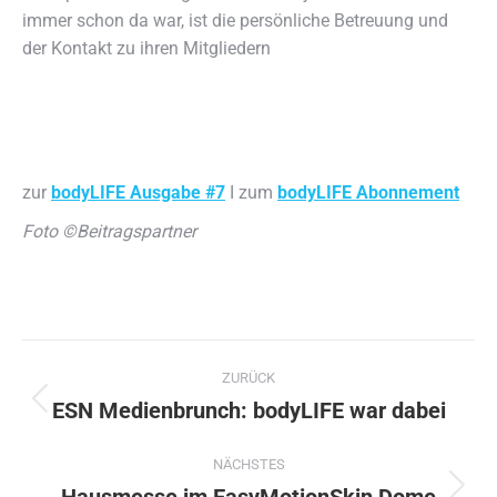
immer schon da war, ist die persönliche Betreuung und
der Kontakt zu ihren Mitgliedern
zur
bodyLIFE Ausgabe #7
I zum
bodyLIFE Abonnement
Foto ©Beitragspartner
Kommentarnavigation
ZURÜCK
ESN Medienbrunch: bodyLIFE war dabei
Vorheriger
Beitrag:
NÄCHSTES
Nächster