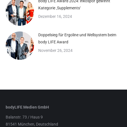
body LIFE Award 2024: inkospor gewinnt
Kategorie ‚Supplements‘
Dezember 16, 2024
Doppelsieg für Ergoline und Wellsystem beim
body LIFE Award
November 26, 2024
bodyLIFE Medien GmbH
Balanstr. 73 / Haus 9
81541 München, Deutschland