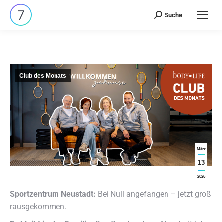
Suche
Search:
Club des Monats
März
13
2026
Sportzentrum Neustadt:
Bei Null angefangen – jetzt groß
rausgekommen.