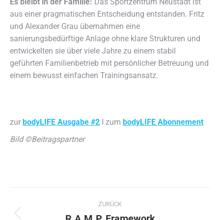
Es bleibt in der Familie:
Das Sportzentrum Neustadt ist
aus einer pragmatischen Entscheidung entstanden. Fritz
und Alexander Grau übernahmen eine
sanierungsbedürftige Anlage ohne klare Strukturen und
entwickelten sie über viele Jahre zu einem stabil
geführten Familienbetrieb mit persönlicher Betreuung und
einem bewusst einfachen Trainingsansatz.
zur
bodyLIFE Ausgabe #2
I zum
bodyLIFE Abonnement
Bild ©Beitragspartner
Kommentarnavigation
ZURÜCK
R.A.M.P. Framework
Vorheriger