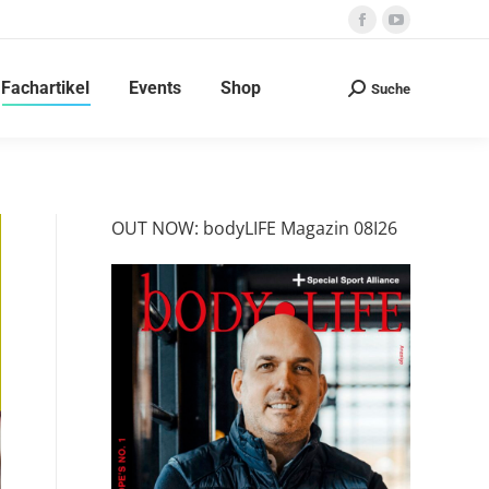
Facebook
YouTube
page
page
Fachartikel
Events
Shop
opens
opens
Suche
Search:
in
in
new
new
window
window
OUT NOW: bodyLIFE Magazin 08I26