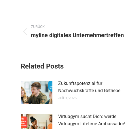
Kommentarnavigation
ZURÜCK
myline digitales Unternehmertreffen
Vorheriger
Beitrag:
Related Posts
Zukunftspotenzial für
Nachwuchskräfte und Betriebe
Juli 3, 2026
Virtuagym sucht Dich: werde
Virtuagym Lifetime Ambassador!