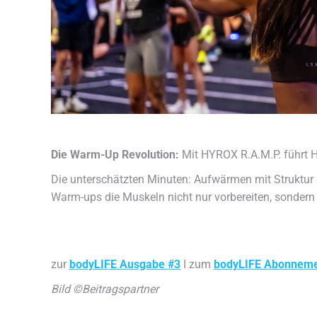
Die Warm-Up Revolution:
Mit HYROX R.A.M.P. führt
Die unterschätzten Minuten: Aufwärmen mit Struktur 
Warm-ups die Muskeln nicht nur vorbereiten, sondern
zur
bodyLIFE Ausgabe #3
I zum
bodyLIFE Abonnem
Bild ©Beitragspartner