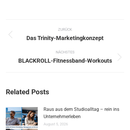
Kommentarnavigation
ZURÜCK
Das Trinity-Marketingkonzept
Vorheriger
Beitrag:
NÄCHSTES
BLACKROLL-Fitnessband-Workouts
Nächster
Beitrag:
Related Posts
Raus aus dem Studioalltag – rein ins
Unternehmerleben
August 5, 2026