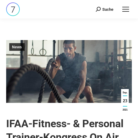
Suche
Search:
News
Sep.
23
2021
IFAA-Fitness- & Personal
Trainer-Kongress On Air