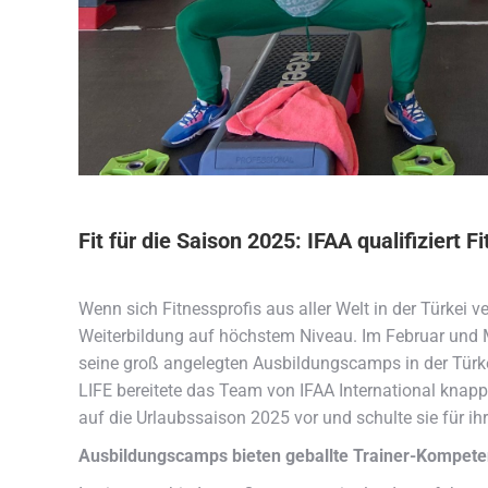
Fit für die Saison 2025: IFAA qualifiziert 
Wenn sich Fitnessprofis aus aller Welt in der Türke
Weiterbildung auf höchstem Niveau. Im Februar und M
seine groß angelegten Ausbildungscamps in der Tür
LIFE bereitete das Team von IFAA International knapp
auf die Urlaubssaison 2025 vor und schulte sie für ihr
Ausbildungscamps bieten geballte Trainer-Kompet