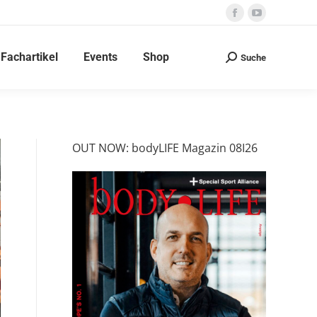
Facebook
YouTube
page
page
Fachartikel
Events
Shop
opens
opens
Suche
Search:
in
in
new
new
window
window
OUT NOW: bodyLIFE Magazin 08I26