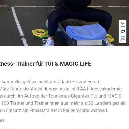
Apr.
29
2025
Fitness- Trainer für TUI & MAGIC LIFE
i versammeln, geht es nicht um Urlaub – sondern um
ärz führte der Ausbildungsspezialist IFAA Fitnessakademie
kei durch. Im Auftrag der Tourismus-Giganten TUI und MAGIC
 100 Trainer und Trainerinnen aus mehr als 30 Ländern gezielt
en Einsatz als Fitnesstrainer in Ferienresorts weltweit.
enz