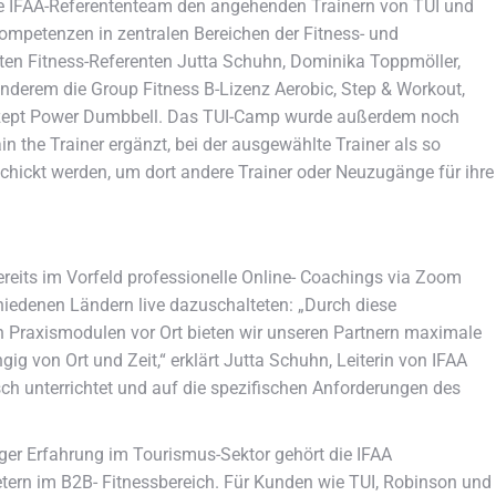
ene IFAA-Referententeam den angehenden Trainern von TUI und
mpetenzen in zentralen Bereichen der Fitness- und
en Fitness-Referenten Jutta Schuhn, Dominika Toppmöller,
nderem die Group Fitness B-Lizenz Aerobic, Step & Workout,
onzept Power Dumbbell. Das TUI-Camp wurde außerdem noch
 the Trainer ergänzt, bei der ausgewählte Trainer als so
hickt werden, um dort andere Trainer oder Neuzugänge für ihre
reits im Vorfeld professionelle Online- Coachings via Zoom
chiedenen Ländern live dazuschalteten: „Durch diese
n Praxismodulen vor Ort bieten wir unseren Partnern maximale
ig von Ort und Zeit,“ erklärt Jutta Schuhn, Leiterin von IFAA
lisch unterrichtet und auf die spezifischen Anforderungen des
ger Erfahrung im Tourismus-Sektor gehört die IFAA
ern im B2B- Fitnessbereich. Für Kunden wie TUI, Robinson und