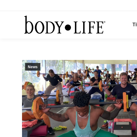
Ti
News