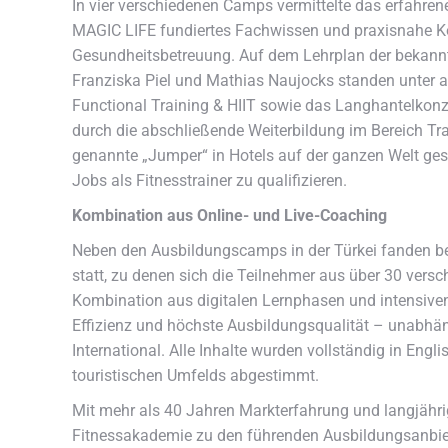
In vier verschiedenen Camps vermittelte das erfahr
MAGIC LIFE fundiertes Fachwissen und praxisnahe Ko
Gesundheitsbetreuung. Auf dem Lehrplan der bekannt
Franziska Piel und Mathias Naujocks standen unter a
Functional Training & HIIT sowie das Langhantelk
durch die abschließende Weiterbildung im Bereich Train
genannte „Jumper“ in Hotels auf der ganzen Welt gesc
Jobs als Fitnesstrainer zu qualifizieren.
Kombination aus Online- und Live-Coaching
Neben den Ausbildungscamps in der Türkei fanden be
statt, zu denen sich die Teilnehmer aus über 30 vers
Kombination aus digitalen Lernphasen und intensive
Effizienz und höchste Ausbildungsqualität – unabhäng
International. Alle Inhalte wurden vollständig in Eng
touristischen Umfelds abgestimmt.
Mit mehr als 40 Jahren Markterfahrung und langjähri
Fitnessakademie zu den führenden Ausbildungsanbiet