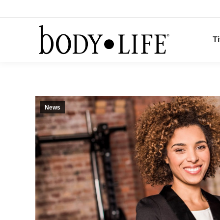
Ti
News