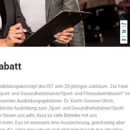
Aug.
25
2021
abatt
usbildungskonzept des IST sein 20-jähriges Jubiläum.
Zur Feier
„Sport- und Gesundheitstrainer/Sport- und Fitnessbetriebswirt“ i
esamten Ausbildungsgebühren. Dr. Katrin Gessner-Ulrich,
iebliche Ausbildung zum ‚Sport- und Gesundheitstrainer/Sport-
r freuen uns sehr, dass so viele Betriebe mit uns
ehr. Das ist einerseits eine Auszeichnung, gleichzeitig aber
 über die Jahre gewachsen und wird immer nach den aktuellen