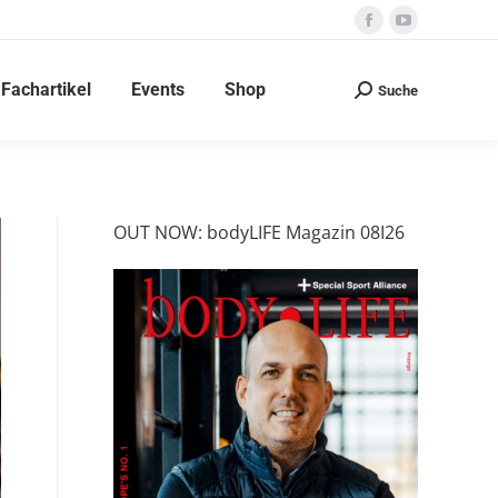
Facebook
YouTube
page
page
Fachartikel
Events
Shop
opens
opens
Suche
Search:
in
in
new
new
window
window
OUT NOW: bodyLIFE Magazin 08I26