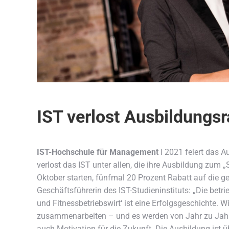
IST verlost Ausbildungsr
IST-Hochschule für Management
ǀ 2021 feiert das A
verlost das IST unter allen, die ihre Ausbildung zum 
Oktober starten, fünfmal 20 Prozent Rabatt auf die g
Geschäftsführerin des IST-Studieninstituts: „Die betr
und Fitnessbetriebswirt‘ ist eine Erfolgsgeschichte. Wi
zusammenarbeiten – und es werden von Jahr zu Jahr m
auch Motivation für die Zukunft. Die Ausbildung ist