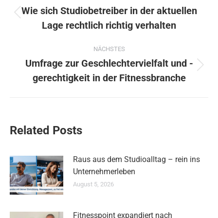
Wie sich Studiobetreiber in der aktuellen
Vorheriger
Lage rechtlich richtig verhalten
Beitrag:
NÄCHSTES
Umfrage zur Geschlechtervielfalt und -
Nächster
gerechtigkeit in der Fitnessbranche
Beitrag:
Related Posts
Raus aus dem Studioalltag – rein ins
Unternehmerleben
August 5, 2026
Fitnesspoint expandiert nach