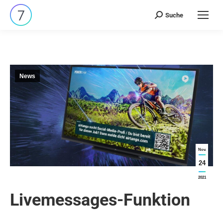
Suche
Search:
News
Nov.
24
2021
Livemessages-Funktion