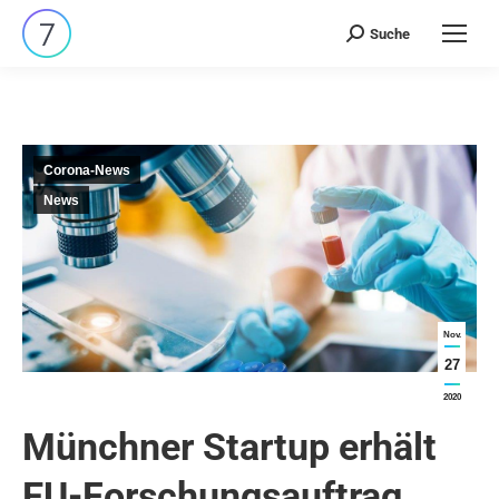
Suche
Search:
Corona-News
News
Nov.
27
2020
Münchner Startup erhält
EU-Forschungsauftrag