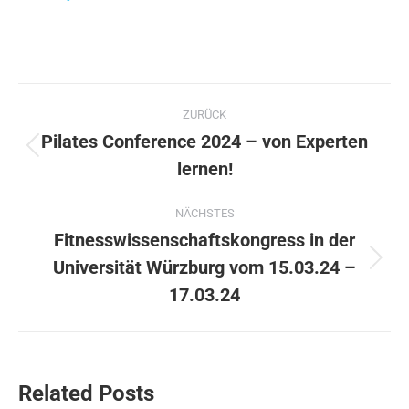
Kommentarnavigation
ZURÜCK
Pilates Conference 2024 – von Experten
Vorheriger
lernen!
Beitrag:
NÄCHSTES
Fitnesswissenschaftskongress in der
Universität Würzburg vom 15.03.24 –
Nächster
Beitrag:
17.03.24
Related Posts