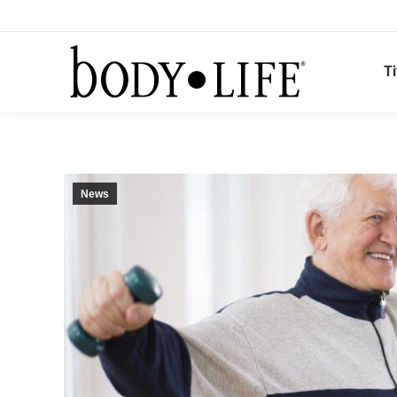
Ti
News