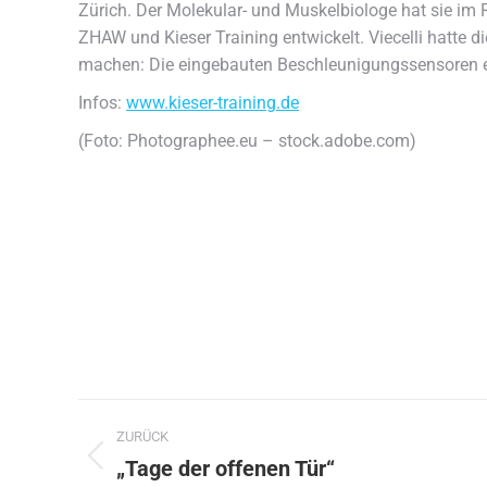
Zürich. Der Molekular- und Muskelbiologe hat sie im
ZHAW und Kieser Training entwickelt. Viecelli hatte 
machen: Die eingebauten Beschleunigungssensoren er
Infos:
www.kieser-training.de
(Foto: Photographee.eu – stock.adobe.com)
Kommentarnavigation
ZURÜCK
„Tage der offenen Tür“
Vorheriger