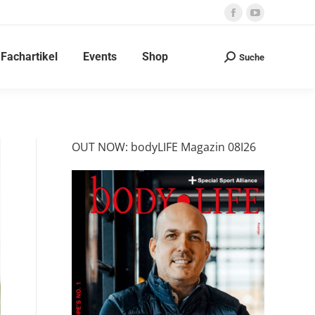
Facebook
YouTube
page
page
Fachartikel
Events
Shop
opens
opens
Suche
Search:
in
in
new
new
window
window
OUT NOW: bodyLIFE Magazin 08I26