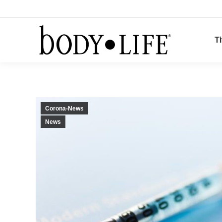
Ti
Corona-News
News