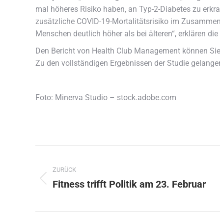
mal höheres Risiko haben, an Typ-2-Diabetes zu erk
zusätzliche COVID-19-Mortalitätsrisiko im Zusammenh
Menschen deutlich höher als bei älteren“, erklären die
Den Bericht von Health Club Management können Si
Zu den vollständigen Ergebnissen der Studie gelange
Foto: Minerva Studio – stock.adobe.com
Kommentarnavigation
ZURÜCK
Fitness trifft Politik am 23. Februar
Vorheriger
Beitrag: