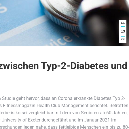
Feb.
19
2021
wischen Typ-2-Diabetes und
n Studie geht hervor, dass an Corona erkrankte Diabetes Typ 2-
s Fitnessmagazin Health Club Management berichtet. Betroffen
terberisiko sei vergleichbar mit dem von Senioren ab 60 Jahren,
r University of Exeter durchgeführt und im Januar 2021 im
Forschungen legen nahe, dass fettleibige Menschen ein bis zu 80-