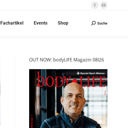
Facebook
YouTube
page
page
Fachartikel
Events
Shop
opens
opens
Suche
Search:
in
in
new
new
window
window
OUT NOW: bodyLIFE Magazin 08I26