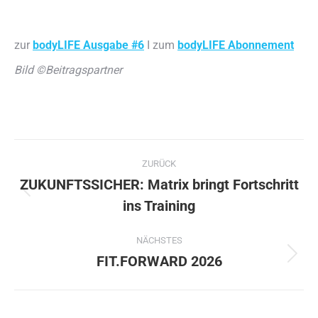
zur
bodyLIFE Ausgabe #6
I zum
bodyLIFE Abonnement
Bild ©Beitragspartner
Kommentarnavigation
ZURÜCK
ZUKUNFTSSICHER: Matrix bringt Fortschritt
Vorheriger
ins Training
Beitrag:
NÄCHSTES
FIT.FORWARD 2026
Nächster
Beitrag: