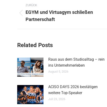
Kommentarnavigation
ZURÜCK
EGYM und Virtuagym schließen
Vorheriger
Partnerschaft
Beitrag:
Related Posts
Raus aus dem Studioalltag – rein
ins Unternehmerleben
August 5, 2026
ACISO DAYS 2026 bestätigen
weitere Top-Speaker
Juli 23, 2026