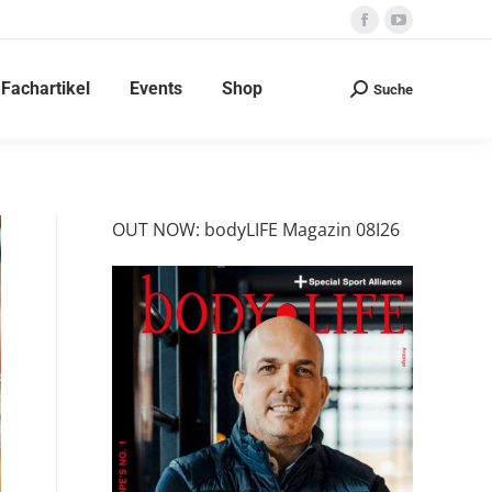
Facebook
YouTube
page
page
Fachartikel
Events
Shop
opens
opens
Suche
Search:
in
in
new
new
window
window
OUT NOW: bodyLIFE Magazin 08I26