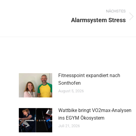
NÄCHSTES
Alarmsystem Stress
Nächster
Beitrag:
Fitnesspoint expandiert nach
Sonthofen
August 5, 2026
Wattbike bringt VO2max-Analysen
ins EGYM Ökosystem
Juli 21, 2026