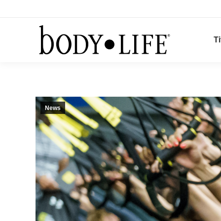
Ti
News