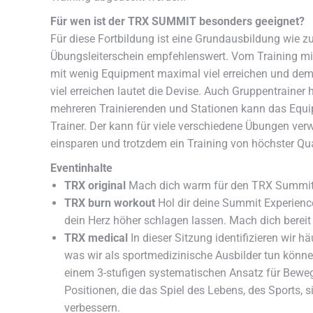
Für wen ist der TRX SUMMIT besonders geeignet?
Für diese Fortbildung ist eine Grundausbildung wie zu
Übungsleiterschein empfehlenswert. Vom Training mit
mit wenig Equipment maximal viel erreichen und de
viel erreichen lautet die Devise. Auch Gruppentraine
mehreren Trainierenden und Stationen kann das Equ
Trainer. Der kann für viele verschiedene Übungen ve
einsparen und trotzdem ein Training von höchster Qual
Eventinhalte
TRX original
Mach dich warm für den TRX Summit –
TRX burn workout
Hol dir deine Summit Experien
dein Herz höher schlagen lassen. Mach dich berei
TRX medical
In dieser Sitzung identifizieren wir 
was wir als sportmedizinische Ausbilder tun kön
einem 3-stufigen systematischen Ansatz für Beweg
Positionen, die das Spiel des Lebens, des Sports, si
verbessern.