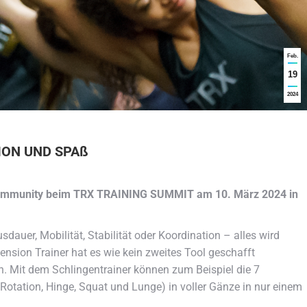
Feb.
19
2024
TION UND SPAß
 Community beim TRX TRAINING SUMMIT am 10. März 2024 in
usdauer, Mobilität, Stabilität oder Koordination – alles wird
ension Trainer hat es wie kein zweites Tool geschafft
. Mit dem Schlingentrainer können zum Beispiel die 7
otation, Hinge, Squat und Lunge) in voller Gänze in nur einem