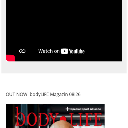
OUT NOW: bodyLIFE Magazin 08I26