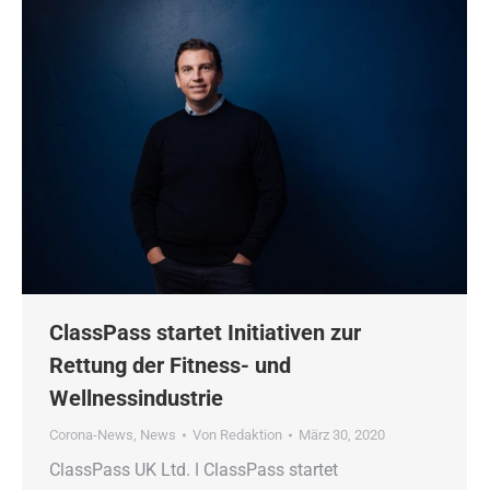
ClassPass startet Initiativen zur
Rettung der Fitness- und
Wellnessindustrie
Corona-News
,
News
Von
Redaktion
März 30, 2020
ClassPass UK Ltd. ǀ ClassPass startet