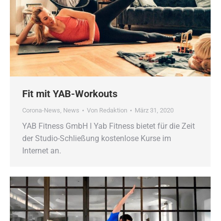
Fit mit YAB-Workouts
Corona-News
,
News
Von
Redaktion
März 31, 2020
YAB Fitness GmbH ǀ Yab Fitness bietet für die Zeit
der Studio-Schließung kostenlose Kurse im
Internet an.