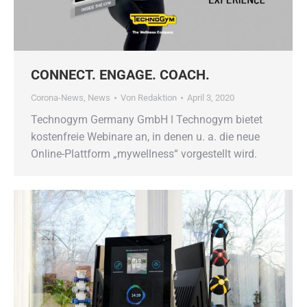
CONNECT. ENGAGE. COACH.
Corona-News
,
News
Von
Redaktion
April 3, 2020
Technogym Germany GmbH ǀ Technogym bietet
kostenfreie Webinare an, in denen u. a. die neue
Online-Plattform „mywellness“ vorgestellt wird.