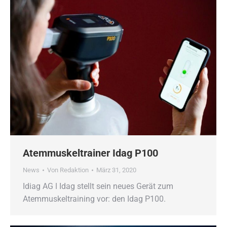
Atemmuskeltrainer Idag P100
News
Von
Redaktion
März 31, 2020
Idiag AG ǀ Idag stellt sein neues Gerät zum
Atemmuskeltraining vor: den Idag P100.