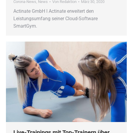
Corona-News
,
News
Von
Redaktion
März 30, 2020
Actinate GmbH ǀ Actinate erweitert den
Leistungsumfang seiner Cloud-Software
SmartGym.
Live-Trainings mit Top-Trainern über