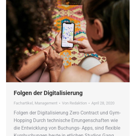
Folgen der Digitalisierung
Fachartikel
,
Management
Von
Redaktion
April 28, 2020
Folgen der Digitalisierung Zero Contract und Gym-
Hopping Durch technische Errungenschaften wie
die Entwicklung von Buchungs- Apps, sind flexible
Kursbuchungen heute in etlichen Studios Gang