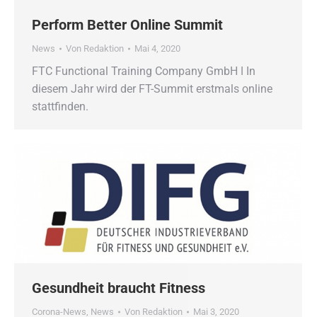
Perform Better Online Summit
News
Von
Redaktion
Mai 4, 2020
FTC Functional Training Company GmbH ǀ In
diesem Jahr wird der FT-Summit erstmals online
stattfinden.
Gesundheit braucht Fitness
Corona-News
,
News
Von
Redaktion
Mai 3, 2020