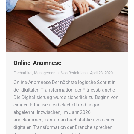
Online-Anamnese
Fachartikel
,
Management
Von
Redaktion
April 28, 2020
Online-Anamnese Der nächste logische Schritt in
der digitalen Transformation der Fitnessbranche
Die Digitalisierung wurde sicherlich zu Beginn von
einigen Fitnessclubs belächelt und sogar
abgelehnt. Inzwischen, im Jahr 2020
angekommen, kann man buchstäblich von einer
digitalen Transformation der Branche sprechen.