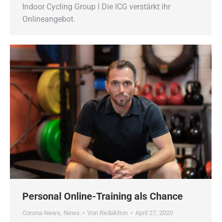
Indoor Cycling Group ǀ Die ICG verstärkt ihr
Onlineangebot.
Personal Online-Training als Chance
Corona-News
,
News
Von
Redaktion
April 27, 2020