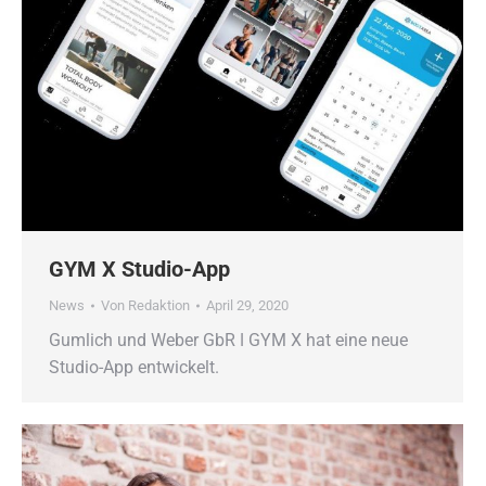
GYM X Studio-App
News
Von
Redaktion
April 29, 2020
Gumlich und Weber GbR ǀ GYM X hat eine neue
Studio-App entwickelt.