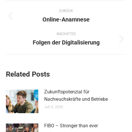
Kommentarnavigation
ZURÜCK
Online-Anamnese
Vorheriger
Beitrag:
NÄCHSTES
Folgen der Digitalisierung
Nächster
Beitrag:
Related Posts
Zukunftspotenzial für
Nachwuchskräfte und Betriebe
Juli 3, 2026
FIBO – Stronger than ever