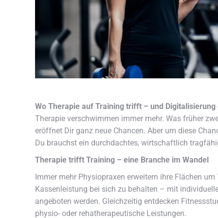
Wo Therapie auf Training trifft – und Digitalisierun
Therapie verschwimmen immer mehr. Was früher zwe
eröffnet Dir ganz neue Chancen. Aber um diese Chance
Du brauchst ein durchdachtes, wirtschaftlich tragfä
Therapie trifft Training – eine Branche im Wandel
Immer mehr Physiopraxen erweitern ihre Flächen um 
Kassenleistung bei sich zu behalten – mit individuel
angeboten werden. Gleichzeitig entdecken Fitnessstud
physio- oder rehatherapeutische Leistungen.