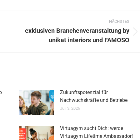
NÄCHSTES
exklusiven Branchenveranstaltung by
Nächster
unikat interiors und FAMOSO
Beitrag:
o
Zukunftspotenzial für
Nachwuchskräfte und Betriebe
Juli 3, 2026
Virtuagym sucht Dich: werde
Virtuagym Lifetime Ambassador!