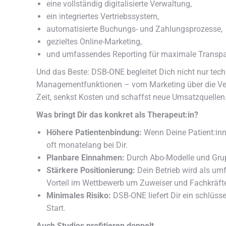
eine vollständig digitalisierte Verwaltung,
ein integriertes Vertriebssystem,
automatisierte Buchungs- und Zahlungsprozesse,
gezieltes Online-Marketing,
und umfassendes Reporting für maximale Transpa
Und das Beste: DSB-ONE begleitet Dich nicht nur te
Managementfunktionen – vom Marketing über die Ver
Zeit, senkst Kosten und schaffst neue Umsatzquellen
Was bringt Dir das konkret als Therapeut:in?
Höhere Patientenbindung:
Wenn Deine Patient:inne
oft monatelang bei Dir.
Planbare Einnahmen:
Durch Abo-Modelle und Grupp
Stärkere Positionierung:
Dein Betrieb wird als u
Vorteil im Wettbewerb um Zuweiser und Fachkräft
Minimales Risiko:
DSB-ONE liefert Dir ein schlüsse
Start.
Auch Studios profitieren doppelt