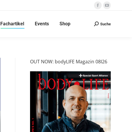
Facebook
YouTube
page
page
Fachartikel
Events
Shop
opens
opens
Suche
Search:
in
in
new
new
window
window
OUT NOW: bodyLIFE Magazin 08I26