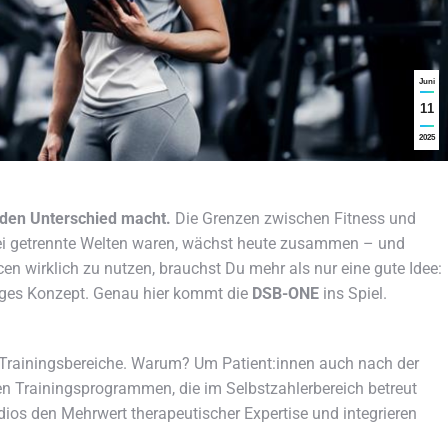
Juni
11
2025
g den Unterschied macht.
Die Grenzen zwischen Fitness und
i getrennte Welten waren, wächst heute zusammen – und
n wirklich zu nutzen, brauchst Du mehr als nur eine gute Idee:
higes Konzept. Genau hier kommt die
DSB-ONE
ins Spiel.
Trainingsbereiche. Warum? Um Patient:innen auch nach der
len Trainingsprogrammen, die im Selbstzahlerbereich betreut
ios den Mehrwert therapeutischer Expertise und integrieren