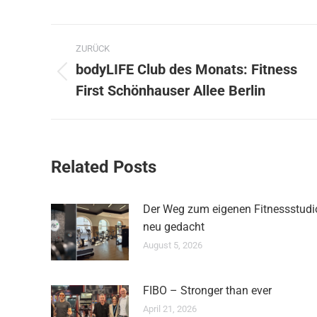
Kommentarnavigation
ZURÜCK
bodyLIFE Club des Monats: Fitness
Vorheriger
First Schönhauser Allee Berlin
Beitrag:
Related Posts
Der Weg zum eigenen Fitnessstudi
neu gedacht
August 5, 2026
FIBO – Stronger than ever
April 21, 2026