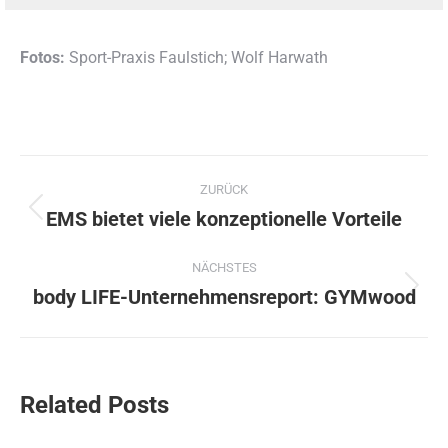
Fotos:
Sport-Praxis Faulstich; Wolf Harwath
Kommentarnavigation
ZURÜCK
EMS bietet viele konzeptionelle Vorteile
Vorheriger
Beitrag:
NÄCHSTES
body LIFE-Unternehmensreport: GYMwood
Nächster
Beitrag:
Related Posts