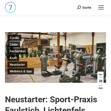
Suche
Search:
Cardio
Clubs
Fachartikel
Kraft
Neustarter
Wellness & Spa
Sep.
28
2020
Neustarter: Sport-Praxis
Faulstich, Lichtenfels