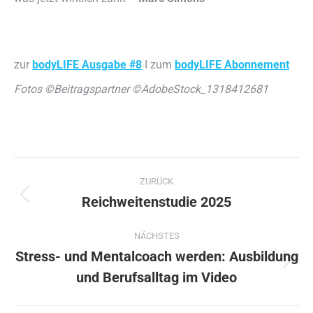
zur
bodyLIFE Ausgabe #8
I zum
bodyLIFE Abonnement
Fotos ©Beitragspartner ©AdobeStock_1318412681
Kommentarnavigation
ZURÜCK
Reichweitenstudie 2025
Vorheriger
Beitrag:
NÄCHSTES
Stress- und Mentalcoach werden: Ausbildung
Nächster
und Berufsalltag im Video
Beitrag: