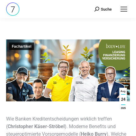
Suche
Search:
Fachartikel
Aug.
24
2025
Wie Banken Kreditentscheidungen wirklich treffen
(
Christopher Käser-Ströbel
). Moderne Benefits und
steueroptimierte Vorsorgemodelle (
Heiko Burry
). Welche