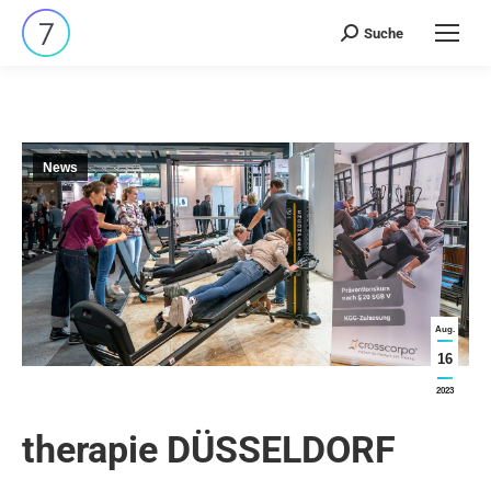
Suche
Search:
News
Aug.
16
2023
therapie DÜSSELDORF