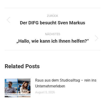
Kommentarnavigation
ZURÜCK
Der DIFG besucht Sven Markus
Vorheriger
Beitrag:
NÄCHSTES
„Hallo, wie kann ich Ihnen helfen?“
Nächster
Beitrag:
Related Posts
Raus aus dem Studioalltag – rein ins
Unternehmerleben
August 5, 2026