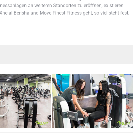
tnessanlagen an weiteren Standorten zu eröffnen, existieren
helal Berisha und Move Finest-Fitness geht, so viel steht fest,