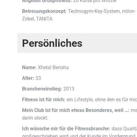
Angebot Groupfitness:
20 Kurse pro Woche
Betreuungskonzept:
Technogym-Key-System, milon-
Zirkel, TANITA
Persönliches
Name:
Xhelal Berisha
Alter:
33
Brancheneinstieg:
2013
Fitness ist für mich:
ein Lifestyle, ohne den es für mi
Mein Club ist für mich etwas Besonderes, weil …:
mei
darin steckt.
Ich wünsche mir für die Fitnessbranche:
dass Qualit
großgeschrieben wird und der Kunde im Vordergrund 