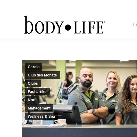
Ti
Cardio
Club des Monats
Clubs
Fachartikel
Kraft
Management
Wellness & Spa