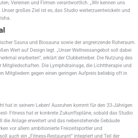
ten, Vereinen und Firmen verantwortlich. „Wir kennen uns
 Unser großes Ziel ist es, das Studio weiterzuentwickeln und
risha.
al
innischer Sauna und Biosauna sowie der angrenzende Ruheraum.
großen Wert auf Design legt. „Unser Wellnessangebot soll dabei
merkmal erarbeiten“, erklärt der Clubbetreiber. Die Nutzung des
 Mitgliedschaften. Die Lymphdrainage, die Lichttherapie und
n Mitgliedern gegen einen geringen Aufpreis beliebig oft in
eicht hat in seinem Leben! Ausruhen kommt für den 33-Jährigen
est- Fitness hat er konkrete Zukunftspläne, sobald das Studio
oll die Anlage erweitert und das nebenstehende Gebäude
en vor allem ambitionierte Freizeitsportler und
ll auch ein „Fitness-Restaurant“ integriert und Teil der