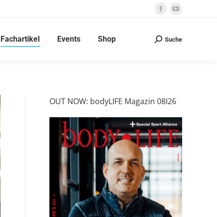
Facebook
YouTube
page
page
Fachartikel
Events
Shop
opens
opens
Suche
Search:
in
in
new
new
window
window
OUT NOW: bodyLIFE Magazin 08I26