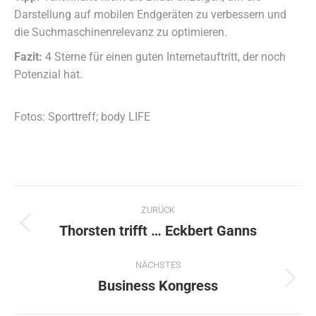
Darstellung auf mobilen Endgeräten zu verbessern und
die Suchmaschinenrelevanz zu optimieren.
Fazit:
4 Sterne für einen guten Internetauftritt, der noch
Potenzial hat.
Fotos: Sporttreff; body LIFE
Kommentarnavigation
ZURÜCK
Thorsten trifft … Eckbert Ganns
Vorheriger
Beitrag:
NÄCHSTES
Business Kongress
Nächster
Beitrag: