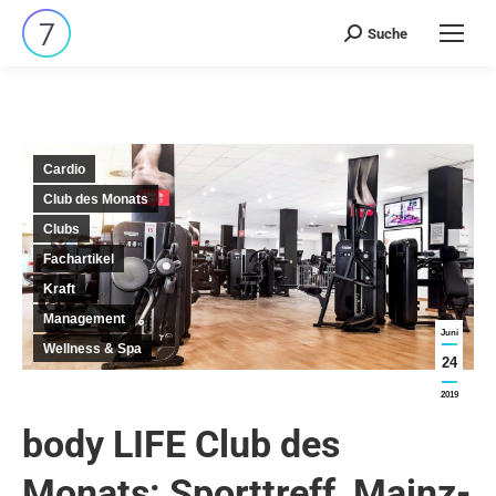
Suche
Search:
Cardio
Club des Monats
Clubs
Fachartikel
Kraft
Management
Juni
Wellness & Spa
24
2019
body LIFE Club des
Monats: Sporttreff, Mainz-