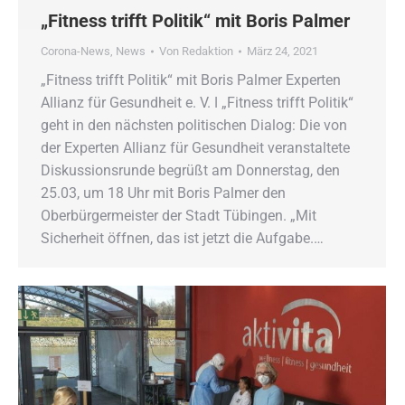
„Fitness trifft Politik“ mit Boris Palmer
Corona-News
,
News
Von
Redaktion
März 24, 2021
„Fitness trifft Politik“ mit Boris Palmer Experten
Allianz für Gesundheit e. V. ǀ „Fitness trifft Politik“
geht in den nächsten politischen Dialog: Die von
der Experten Allianz für Gesundheit veranstaltete
Diskussionsrunde begrüßt am Donnerstag, den
25.03, um 18 Uhr mit Boris Palmer den
Oberbürgermeister der Stadt Tübingen. „Mit
Sicherheit öffnen, das ist jetzt die Aufgabe.…