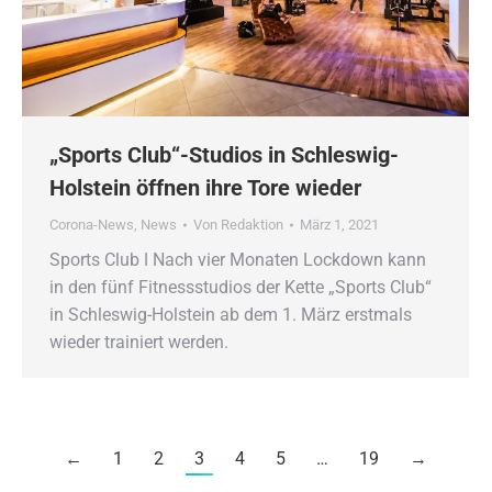
„Sports Club“-Studios in Schleswig-
Holstein öffnen ihre Tore wieder
Corona-News
,
News
Von
Redaktion
März 1, 2021
Sports Club ǀ Nach vier Monaten Lockdown kann
in den fünf Fitnessstudios der Kette „Sports Club“
in Schleswig-Holstein ab dem 1. März erstmals
wieder trainiert werden.
←
1
2
3
4
5
…
19
→