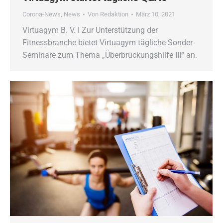
Corona-News
,
News
Von
Redaktion
März 10, 2021
Virtuagym B. V. ǀ Zur Unterstützung der
Fitnessbranche bietet Virtuagym tägliche Sonder-
Seminare zum Thema „Überbrückungshilfe III“ an.