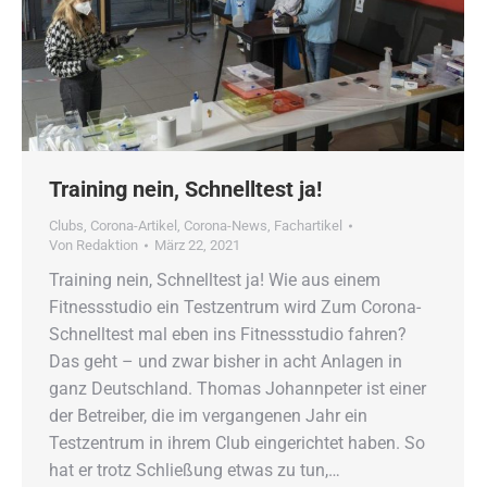
Training nein, Schnelltest ja!
Clubs
,
Corona-Artikel
,
Corona-News
,
Fachartikel
Von
Redaktion
März 22, 2021
Training nein, Schnelltest ja! Wie aus einem
Fitnessstudio ein Testzentrum wird Zum Corona-
Schnelltest mal eben ins Fitnessstudio fahren?
Das geht – und zwar bisher in acht Anlagen in
ganz Deutschland. Thomas Johannpeter ist einer
der Betreiber, die im vergangenen Jahr ein
Testzentrum in ihrem Club eingerichtet haben. So
hat er trotz Schließung etwas zu tun,…