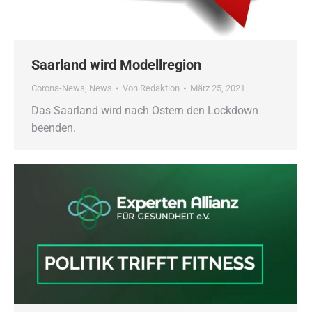
Saarland wird Modellregion
Corona-News
,
News
Von
Redaktion
März 25, 2021
Das Saarland wird nach Ostern den Lockdown
beenden.