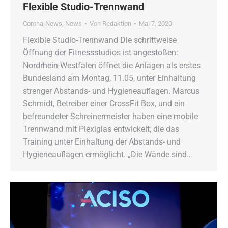
Flexible Studio-Trennwand
Corona-News
,
News
Von
Redaktion
Mai 7, 2020
Flexible Studio-Trennwand Die schrittweise
Öffnung der Fitnessstudios ist angestoßen:
Nordrhein-Westfalen öffnet die Anlagen als erstes
Bundesland am Montag, 11.05, unter Einhaltung
strenger Abstands- und Hygieneauflagen. Marcus
Schmidt, Betreiber einer CrossFit Box, und ein
befreundeter Schreinermeister haben eine mobile
Trennwand mit Plexiglas entwickelt, die das
Training unter Einhaltung der Abstands- und
Hygieneauflagen ermöglicht. „Die Wände sind…