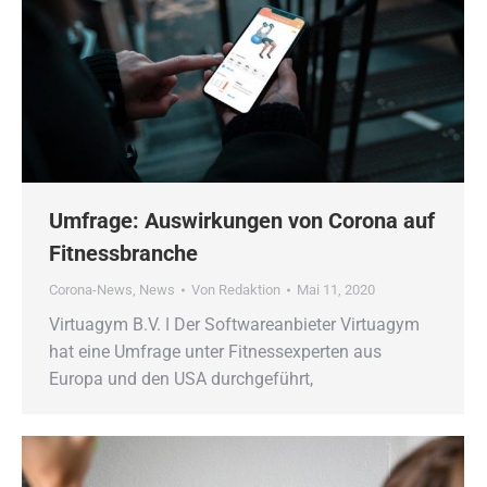
Umfrage: Auswirkungen von Corona auf
Fitnessbranche
Corona-News
,
News
Von
Redaktion
Mai 11, 2020
Virtuagym B.V. ǀ Der Softwareanbieter Virtuagym
hat eine Umfrage unter Fitnessexperten aus
Europa und den USA durchgeführt,