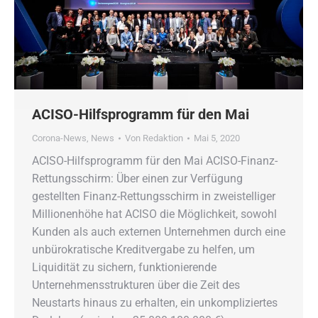
ACISO-Hilfsprogramm für den Mai
Corona-News
,
News
Von
Redaktion
Mai 5, 2020
ACISO-Hilfsprogramm für den Mai ACISO-Finanz-
Rettungsschirm: Über einen zur Verfügung
gestellten Finanz-Rettungsschirm in zweistelliger
Millionenhöhe hat ACISO die Möglichkeit, sowohl
Kunden als auch externen Unternehmen durch eine
unbürokratische Kreditvergabe zu helfen, um
Liquidität zu sichern, funktionierende
Unternehmensstrukturen über die Zeit des
Neustarts hinaus zu erhalten, ein unkompliziertes