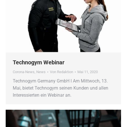
Technogym Webinar
Corona-News
,
News
Von
Redaktion
Mai 11, 2020
Technogym Germany GmbH ǀ Am Mittwoch, 13.
Mai, bietet Technogym seinen Kunden und allen
Interessierten ein Webinar an.