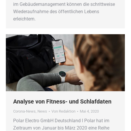
im Gebäudemanagement können die schrittweise
Wiederaufnahme des öffentlichen Lebens
erleichtern.
Analyse von Fitness- und Schlafdaten
Corona-News
,
News
Von
Redaktion
Mai 4, 2020
Polar Electro GmbH Deutschland ǀ Polar hat im
Zeitraum von Januar bis März 2020 eine Reihe