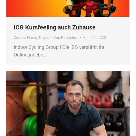
ICG Kursfeeling auch Zuhause
Corona-News
,
News
Von
Redaktion
April 27, 2020
Indoor Cycling Group ǀ Die ICG verstärkt ihr
Onlineangebot.