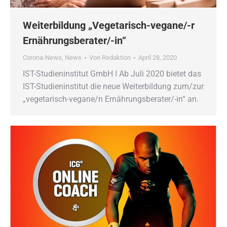
Weiterbildung „Vegetarisch-vegane/-r
Ernährungsberater/-in“
Corona-News
,
News
Von
Redaktion
April 28, 2020
IST-Studieninstitut GmbH ǀ Ab Juli 2020 bietet das
IST-Studieninstitut die neue Weiterbildung zum/zur
„vegetarisch-vegane/n Ernährungsberater/-in“ an.