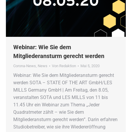
Webinar: Wie Sie dem
Mitgliederansturm gerecht werden
Corona-News
,
News
Von
Redaktion
Mai 5, 2020
Webinar: Wie Sie dem Mitgliederansturm gerecht
werden SOTA – STATE OF THE ART GmbH/LES
MILLS Germany GmbH | Am Freitag, den 8.05,
veranstalten SOTA und LES MILLS von 11 bis
11.45 Uhr ein Webinar zum Thema „Jeder
Quadratmeter zählt – wie Sie dem
Mitgliederansturm gerecht werden“. Darin erfahren
Studiobetreiber, wie sie ihre Wiedereröffnung