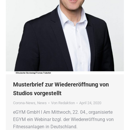
Musterbrief zur Wiedereröffnung von
Studios vorgestellt
Corona-News
,
News
Von
Redaktion
April 24, 2020
eGYM GmbH ǀ Am Mittwoch, 22. 04., organisierte
EGYM ein Webinar bzgl. der Wiedereröffnung von
Fitnessanlagen in Deutschland.