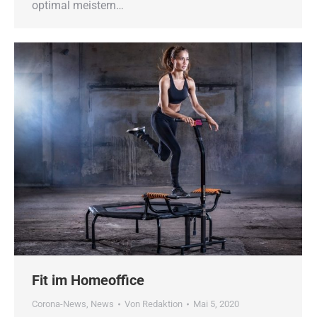
optimal meistern…
Fit im Homeoffice
Corona-News
,
News
Von
Redaktion
Mai 5, 2020