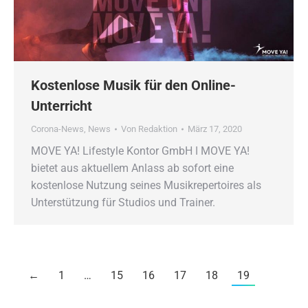
Kostenlose Musik für den Online-
Unterricht
Corona-News
,
News
Von
Redaktion
März 17, 2020
MOVE YA! Lifestyle Kontor GmbH ǀ MOVE YA!
bietet aus aktuellem Anlass ab sofort eine
kostenlose Nutzung seines Musikrepertoires als
Unterstützung für Studios und Trainer.
←
1
…
15
16
17
18
19