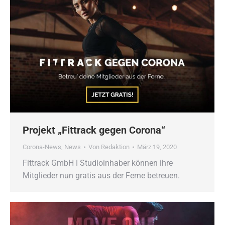
Projekt „Fittrack gegen Corona“
Corona-News
,
News
Von
Redaktion
März 19, 2020
Fittrack GmbH ǀ Studioinhaber können ihre
Mitglieder nun gratis aus der Ferne betreuen.