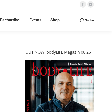
Facebook
YouTube
page
page
Fachartikel
Events
Shop
opens
opens
Suche
Search:
in
in
new
new
window
window
OUT NOW: bodyLIFE Magazin 08I26