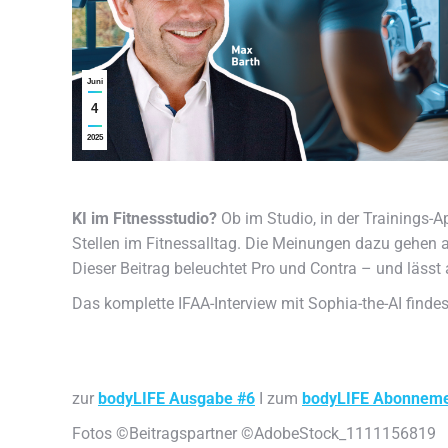
Juni
4
2025
KI im Fitnessstudio?
Ob im Studio, in der Trainings-A
Stellen im Fitnessalltag. Die Meinungen dazu gehen au
Dieser Beitrag beleuchtet Pro und Contra – und läss
Das komplette IFAA-Interview mit Sophia-the-AI finde
zur
bodyLIFE Ausgabe #6
I zum
bodyLIFE Abonnem
Fotos ©Beitragspartner ©AdobeStock_1111156819