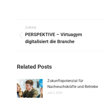
Kommentarnavigation
ZURÜCK
PERSPEKTIVE – Virtuagym
Vorheriger
digitalisiert die Branche
Beitrag:
Related Posts
Zukunftspotenzial für
Nachwuchskräfte und Betriebe
Juli 3, 2026