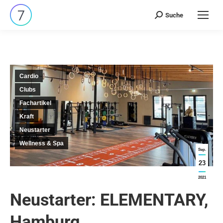
Suche
Search:
Cardio
Clubs
Fachartikel
Kraft
Neustarter
Wellness & Spa
Sep.
23
2021
Neustarter: ELEMENTARY,
Hamburg