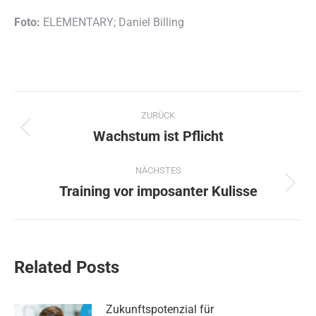
Foto:
ELEMENTARY; Daniel Billing
Kommentarnavigation
ZURÜCK
Wachstum ist Pflicht
Vorheriger
Beitrag:
NÄCHSTES
Training vor imposanter Kulisse
Nächster
Beitrag:
Related Posts
Zukunftspotenzial für