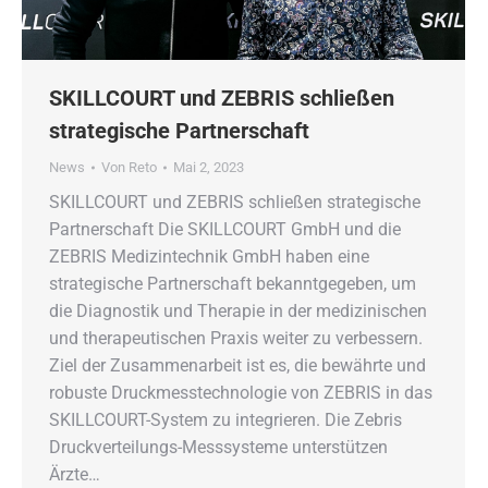
SKILLCOURT und ZEBRIS schließen
strategische Partnerschaft
News
Von
Reto
Mai 2, 2023
SKILLCOURT und ZEBRIS schließen strategische
Partnerschaft Die SKILLCOURT GmbH und die
ZEBRIS Medizintechnik GmbH haben eine
strategische Partnerschaft bekanntgegeben, um
die Diagnostik und Therapie in der medizinischen
und therapeutischen Praxis weiter zu verbessern.
Ziel der Zusammenarbeit ist es, die bewährte und
robuste Druckmesstechnologie von ZEBRIS in das
SKILLCOURT-System zu integrieren. Die Zebris
Druckverteilungs-Messsysteme unterstützen
Ärzte…