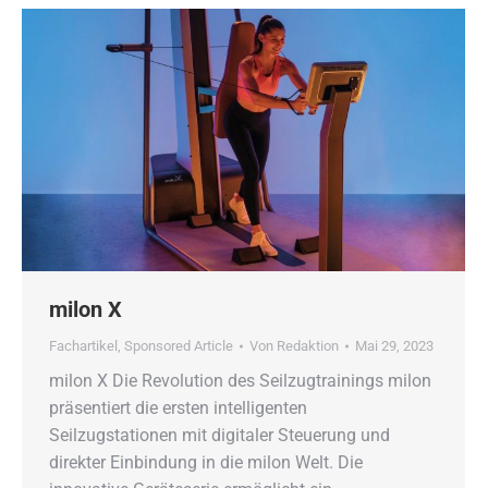
milon X
Fachartikel
,
Sponsored Article
Von
Redaktion
Mai 29, 2023
milon X Die Revolution des Seilzugtrainings milon
präsentiert die ersten intelligenten
Seilzugstationen mit digitaler Steuerung und
direkter Einbindung in die milon Welt. Die