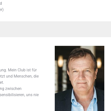
ad
er)
ung. Mein Club ist für
etzt und Menschen, die
et.
ng zwischen
ensibilisieren, uns nie