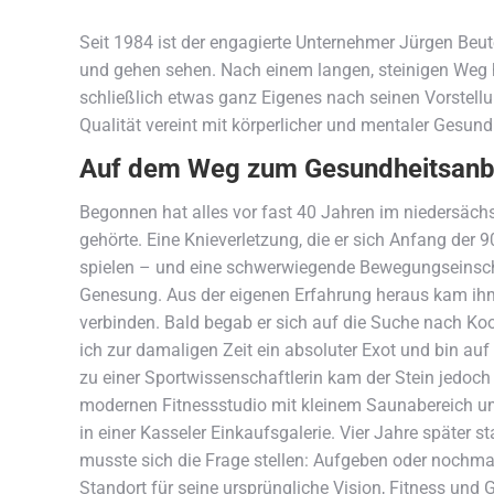
Seit 1984 ist der engagierte Unternehmer Jürgen Beu
und gehen sehen. Nach einem langen, steinigen Weg 
schließlich etwas ganz Eigenes nach seinen Vorstel
Qualität vereint mit körperlicher und mentaler Gesund
Auf dem Weg zum Gesundheitsanb
Begonnen hat alles vor fast 40 Jahren im niedersäc
gehörte. Eine Knieverletzung, die er sich Anfang der
spielen – und eine schwerwiegende Bewegungseinschr
Genesung. Aus der eigenen Erfahrung heraus kam ihm 
verbinden. Bald begab er sich auf die Suche nach Koo
ich zur damaligen Zeit ein absoluter Exot und bin auf
zu einer Sportwissenschaftlerin kam der Stein jedoc
modernen Fitnessstudio mit kleinem Saunabereich umg
in einer Kasseler Einkaufsgalerie. Vier Jahre später s
musste sich die Frage stellen: Aufgeben oder nochma
Standort für seine ursprüngliche Vision, Fitness und