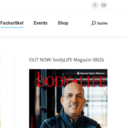
Facebook
YouTube
page
page
Fachartikel
Events
Shop
opens
opens
Suche
Search:
in
in
new
new
window
window
OUT NOW: bodyLIFE Magazin 08I26