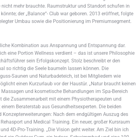
e nicht mehr brauchte. Raumstruktur und Standort schufen in
 könnte; der „Balance“- Club war geboren. 2013 eröffnet, folgte
gelegter Umbau sowie die Positionierung im Premiumsegment.
eitliche Kombination aus Anspannung und Entspannung dar.
ch eine Portion Wellness verdient – das ist unsere Philosophie
chäftsführer sein Erfolgskonzept. Stolz beschreibt er den
l so richtig die Seele baumeln lassen können. Die
guss-Saunen und Naturbadeteich, ist bei Mitgliedern wie
glicht einen Kurzurlaub vor der Haustür. „Natur braucht keinen
de Massagen und kosmetische Behandlungen im Spa-Bereich
ist die Zusammenarbeit mit einem Physiotherapeuten und
it einem Beraterstab aus Gesundheitsexperten. Die beiden
d Konzepterweiterungen: Nach dem endgültigen Auszug des
ehasport und Medical Training. Ein neuer, großer Kursraum
 und 4D-Pro-Training. „Die Vision geht weiter. Am Ziel bin ich