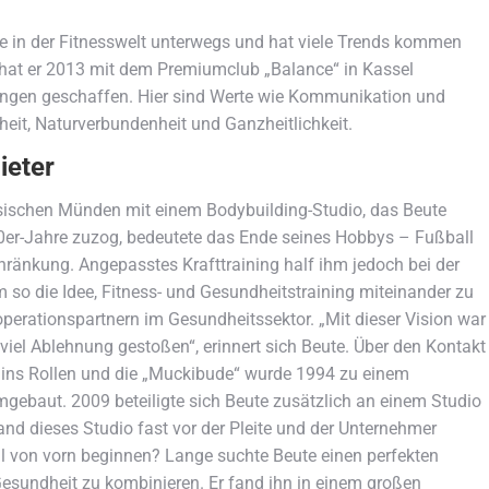
te in der Fitnesswelt unterwegs und hat viele Trends kommen
hat er 2013 mit dem Premiumclub „Balance“ in Kassel
lungen geschaffen. Hier sind Werte wie Kommunikation und
heit, Naturverbundenheit und Ganzheitlichkeit.
ieter
hsischen Münden mit einem Bodybuilding-Studio, das Beute
 90er-Jahre zuzog, bedeutete das Ende seines Hobbys – Fußball
änkung. Angepasstes Krafttraining half ihm jedoch bei der
so die Idee, Fitness- und Gesundheitstraining miteinander zu
perationspartnern im Gesundheitssektor. „Mit dieser Vision war
 viel Ablehnung gestoßen“, erinnert sich Beute. Über den Kontakt
h ins Rollen und die „Muckibude“ wurde 1994 zu einem
ebaut. 2009 beteiligte sich Beute zusätzlich an einem Studio
tand dieses Studio fast vor der Pleite und der Unternehmer
l von vorn beginnen? Lange suchte Beute einen perfekten
 Gesundheit zu kombinieren. Er fand ihn in einem großen