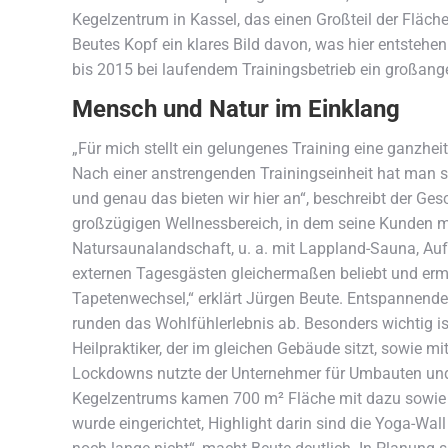
Kegelzentrum in Kassel, das einen Großteil der Fläch
Beutes Kopf ein klares Bild davon, was hier entstehen
bis 2015 bei laufendem Trainingsbetrieb ein großan
Mensch und Natur im Einklang
„Für mich stellt ein gelungenes Training eine ganzh
Nach einer anstrengenden Trainingseinheit hat man si
und genau das bieten wir hier an“, beschreibt der Ges
großzügigen Wellnessbereich, in dem seine Kunden ma
Natursaunalandschaft, u. a. mit Lappland-Sauna, Auf
externen Tagesgästen gleichermaßen beliebt und ermö
Tapetenwechsel,“ erklärt Jürgen Beute. Entspannen
runden das Wohlfühlerlebnis ab. Besonders wichtig 
Heilpraktiker, der im gleichen Gebäude sitzt, sowie m
Lockdowns nutzte der Unternehmer für Umbauten un
Kegelzentrums kamen 700 m² Fläche mit dazu sowie R
wurde eingerichtet, Highlight darin sind die Yoga-Wall