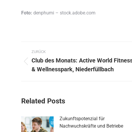
Foto:
denphumi – stock.adobe.com
Kommentarnavigation
ZURÜCK
Club des Monats: Active World Fitnes
Vorheriger
& Wellnesspark, Niederfüllbach
Beitrag:
Related Posts
Zukunftspotenzial für
Nachwuchskräfte und Betriebe