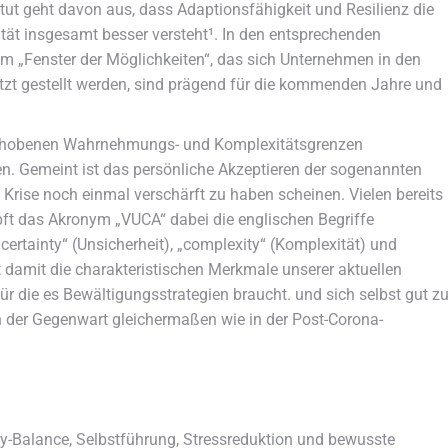
tut geht davon aus, dass Adaptionsfähigkeit und Resilienz die
tät insgesamt besser versteht¹. In den entsprechenden
em „Fenster der Möglichkeiten“, das sich Unternehmen in den
zt gestellt werden, sind prägend für die kommenden Jahre und
erschobenen Wahrnehmungs- und Komplexitätsgrenzen
. Gemeint ist das persönliche Akzeptieren der sogenannten
e Krise noch einmal verschärft zu haben scheinen. Vielen bereits
t das Akronym „VUCA“ dabei die englischen Begriffe
certainty“ (Unsicherheit), „complexity“ (Komplexität) und
t damit die charakteristischen Merkmale unserer aktuellen
für die es Bewältigungsstrategien braucht. und sich selbst gut z
in der Gegenwart gleichermaßen wie in der Post-Corona-
y-Balance, Selbstführung, Stressreduktion und bewusste