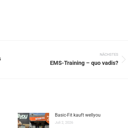
NÄCHSTES
s
EMS-Training – quo vadis?
Nächster
Beitrag:
Basic-Fit kauft wellyou
Juli 2, 2026