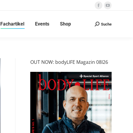
Facebook
YouTube
page
page
Fachartikel
Events
Shop
opens
opens
Suche
Search:
in
in
new
new
window
window
OUT NOW: bodyLIFE Magazin 08I26