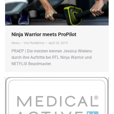
Ninja Warrior meets ProPilot
News
Von
Redaktion
April 24, 2019
PRAEP | Die meisten kennen Jessica Wielens
durch ihre Auftritte bei RTL Ninja Warrior und
NETFLIX Beastmaster.