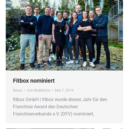
Fitbox nominiert
News
Von
Redaktion
Mai 7, 2019
fitbox GmbH | fitbox wurde dieses Jahr für den
Franchise Award des Deutschen
Franchiseverbands e.V. (DFV) nominiert,