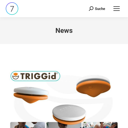
Suche
Search:
News