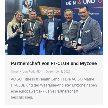
Partnerschaft von FT-CLUB und Myzone
News
Von
Redaktion
Dezember 3, 2021
ACISO Fitness & Health GmbH ǀ Die ACISO-Marke
FT-CLUB und der Wearable-Anbieter Myzone haben
eine europaweit exklusive Partnerschaft
beschlossen.