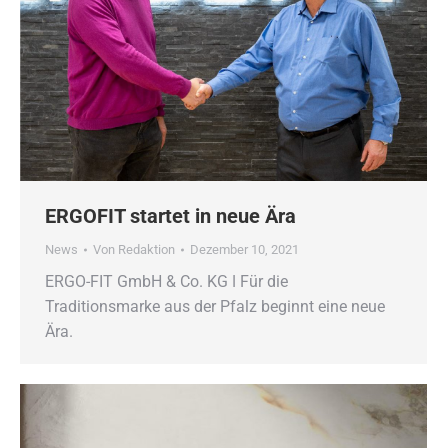
ERGOFIT startet in neue Ära
News
Von
Redaktion
Dezember 10, 2021
ERGO-FIT GmbH & Co. KG ǀ Für die
Traditionsmarke aus der Pfalz beginnt eine neue
Ära.