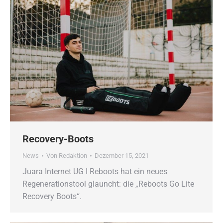
Recovery-Boots
News
Von
Redaktion
Dezember 15, 2021
Juara Internet UG ǀ Reboots hat ein neues
Regenerationstool glauncht: die „Reboots Go Lite
Recovery Boots“.