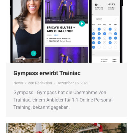
Gympass erwirbt Trainiac
News
Von
Redaktion
Dezember 16, 2021
Gympass ǀ Gympass hat die Übernahme von
Trainiac, einem Anbieter für 1:1 Online-Personal
Training, bekannt gegeben.