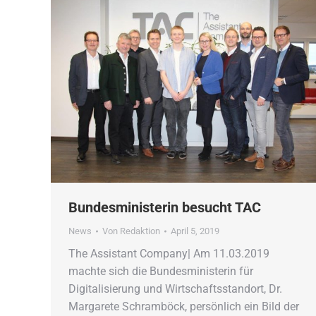
Bundesministerin besucht TAC
News
Von
Redaktion
April 5, 2019
The Assistant Company| Am 11.03.2019
machte sich die Bundesministerin für
Digitalisierung und Wirtschaftsstandort, Dr.
Margarete Schramböck, persönlich ein Bild der