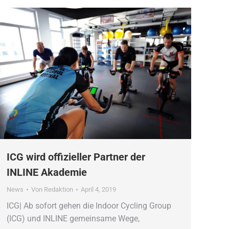
ICG wird offizieller Partner der
INLINE Akademie
News
Von
Redaktion
April 4, 2019
ICG| Ab sofort gehen die Indoor Cycling Group
(ICG) und INLINE gemeinsame Wege,