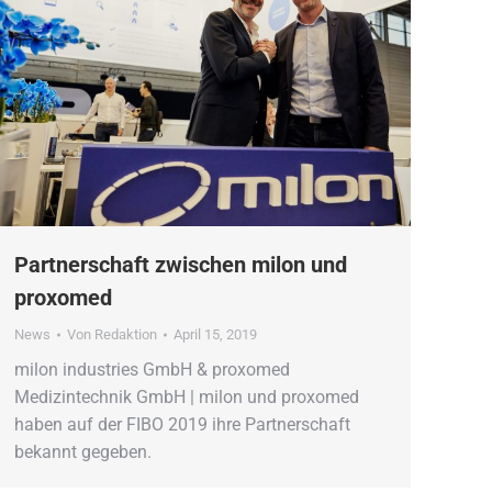
Partnerschaft zwischen milon und
proxomed
News
Von
Redaktion
April 15, 2019
milon industries GmbH & proxomed
Medizintechnik GmbH | milon und proxomed
haben auf der FIBO 2019 ihre Partnerschaft
bekannt gegeben.