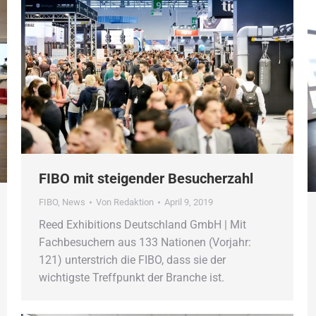
FIBO mit steigender Besucherzahl
FIBO
,
News
Von
Redaktion
April 9, 2019
Reed Exhibitions Deutschland GmbH | Mit
Fachbesuchern aus 133 Nationen (Vorjahr:
121) unterstrich die FIBO, dass sie der
wichtigste Treffpunkt der Branche ist.