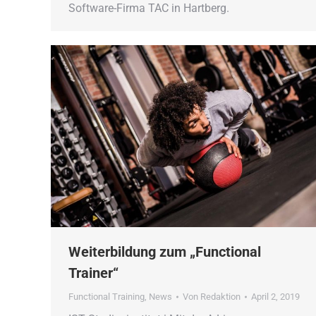
Software-Firma TAC in Hartberg.
Weiterbildung zum „Functional
Trainer“
Functional Training
,
News
Von
Redaktion
April 2, 2019