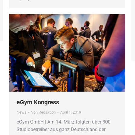
eGym Kongress
News
Von
Redaktion
April 1, 2019
eGym GmbH | Am 14. März folgten über 300
Studiobetreiber aus ganz Deutschland der