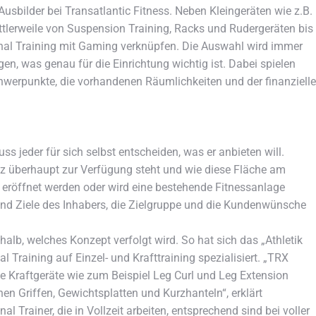
Ausbilder bei Transatlantic Fitness. Neben Kleingeräten wie z.B.
ttlerweile von Suspension Training, Racks und Rudergeräten bis
ional Training mit Gaming verknüpfen. Die Auswahl wird immer
gen, was genau für die Einrichtung wichtig ist. Dabei spielen
hwerpunkte, die vorhandenen Räumlichkeiten und der finanzielle
s jeder für sich selbst entscheiden, was er anbieten will.
latz überhaupt zur Verfügung steht und wie diese Fläche am
 eröffnet werden oder wird eine bestehende Fitnessanlage
und Ziele des Inhabers, die Zielgruppe und die Kundenwünsche
alb, welches Konzept verfolgt wird. So hat sich das „Athletik
Training auf Einzel- und Krafttraining spezialisiert. „TRX
ge Kraftgeräte wie zum Beispiel Leg Curl und Leg Extension
en Griffen, Gewichtsplatten und Kurzhanteln“, erklärt
 Trainer, die in Vollzeit arbeiten, entsprechend sind bei voller