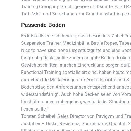
Training Company GmbH gehören Hilfsmittel wie TRX S
Turf, Mini- und Superbands zur Grundausstattung ein
Passende Böden
Es kristallisiert sich heraus, dass besonders Zubehör 
Suspension Trainer, Medizinbälle, Battle Ropes, Tube
Nice to have sind hohe Liegestützgriffe und eine Sp
langfristig denkt, sollte zudem an gute Böden denken.
Gewichtsschlitten, machen Eindruck und sorgen dafür,
Functional Training spezialisiert sind, haben heute 
aufgebrachte Markierungen für Ausfallschritte und S
Bodenbelag den Anforderungen entsprechend angepass
widerstandsfähig“. Auch hohe Decken seien von Vorte
Erschütterungen einhergehen, weshalb der Standort 
liegen sollte.“
Torsten Scheibel, Sales Director von Pavigym und Pr
ausfallen – Dicke, Resistenz, Gummihärte, Qualität. 
Fläche, auch wenn diesem oft wenig Beachtung gesche