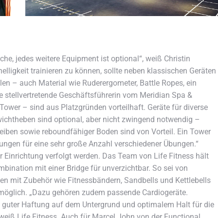
he, jedes weitere Equipment ist optional“, weiß Christin
igkeit trainieren zu können, sollte neben klassischen Geräten
len – auch Material wie Ruderergometer, Battle Ropes, ein
e stellvertretende Geschäftsführerin vom Meridian Spa &
 Tower – sind aus Platzgründen vorteilhaft. Geräte für diverse
ichtheben sind optional, aber nicht zwingend notwendig –
ben sowie reboundfähiger Boden sind von Vorteil. Ein Tower
ungen für eine sehr große Anzahl verschiedener Übungen.“
er Einrichtung verfolgt werden. Das Team von Life Fitness hält
mbination mit einer Bridge für unverzichtbar. So sei von
n mit Zubehör wie Fitnessbändern, Sandbells und Kettlebells
s möglich. „Dazu gehören zudem passende Cardiogeräte.
 guter Haftung auf dem Untergrund und optimalem Halt für die
 weiß Life Fitness. Auch für Marcel John von der Functional