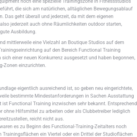
quipment noch eine spezielle Trainingszone in Fitnessstudios
führt, die sich am natürlichen, alltäglichen Bewegungsablauf
en. Das geht überall und jederzeit, da mit dem eigenen
 also jederzeit auch ohne Räumlichkeiten outdoor starten,
 gute Ausbildung.
sind mittlerweile eine Vielzahl an Boutique Studios auf dem
rainingseinrichtung auf den Bereich Functional Training
n sich einer neuen Konkurrenz ausgesetzt und haben begonnen,
g-Zonen einzurichten.
dlage eigentlich ausreichend ist, so geben neu eingerichtete,
erweile bestimmte Mindestanforderungen in Sachen Ausstattung
ist Functional Training inzwischen sehr bekannt. Entsprechend
ohne Hilfsmittel zu arbeiten oder als Clubbetreiber lediglich
itzustellen, reicht nicht aus.
waren es zu Beginn des Functional-Training-Zeitalters noch
Trainingsflächen ein Viertel oder ein Drittel der Studioflächen