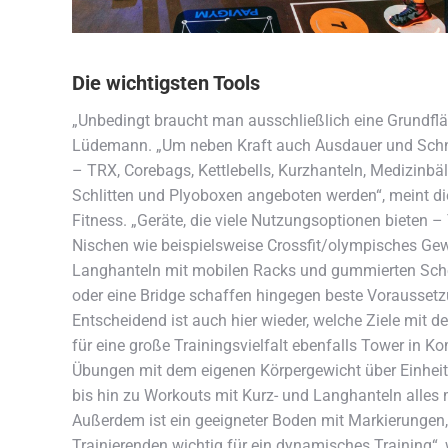
Die wichtigsten Tools
„Unbedingt braucht man ausschließlich eine Grundfläc
Lüdemann. „Um neben Kraft auch Ausdauer und Schnell
– TRX, Corebags, Kettlebells, Kurzhanteln, Medizinbäl
Schlitten und Plyoboxen angeboten werden“, meint di
Fitness. „Geräte, die viele Nutzungsoptionen bieten –
Nischen wie beispielsweise Crossfit/olympisches Gew
Langhanteln mit mobilen Racks und gummierten Schei
oder eine Bridge schaffen hingegen beste Voraussetz
Entscheidend ist auch hier wieder, welche Ziele mit d
für eine große Trainingsvielfalt ebenfalls Tower in Ko
Übungen mit dem eigenen Körpergewicht über Einheite
bis hin zu Workouts mit Kurz- und Langhanteln alle
Außerdem ist ein geeigneter Boden mit Markierungen,
Trainierenden wichtig für ein dynamisches Training“,