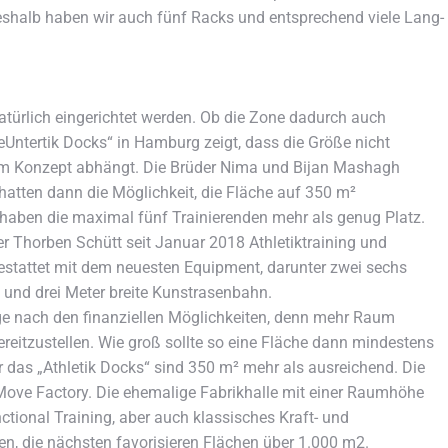
Deshalb haben wir auch fünf Racks und entsprechend viele Lang-
natürlich eingerichtet werden. Ob die Zone dadurch auch
thleUntertik Docks“ in Hamburg zeigt, dass die Größe nicht
 vom Konzept abhängt. Die Brüder Nima und Bijan Mashagh
 hatten dann die Möglichkeit, die Fläche auf 350 m²
haben die maximal fünf Trainierenden mehr als genug Platz.
ber Thorben Schütt seit Januar 2018 Athletiktraining und
gestattet mit dem neuesten Equipment, darunter zwei sechs
und drei Meter breite Kunstrasenbahn.
rage nach den finanziellen Möglichkeiten, denn mehr Raum
eitzustellen. Wie groß sollte so eine Fläche dann mindestens
ür das „Athletik Docks“ sind 350 m² mehr als ausreichend. Die
er Move Factory. Die ehemalige Fabrikhalle mit einer Raumhöhe
ctional Training, aber auch klassisches Kraft- und
hen, die nächsten favorisieren Flächen über 1.000 m2.