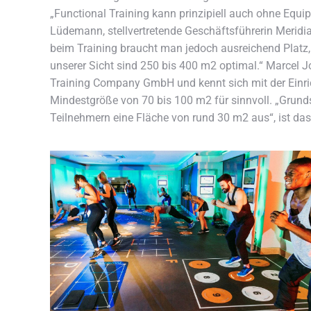
„Functional Training kann prinzipiell auch ohne Equi
Lüdemann, stellvertretende Geschäftsführerin Meridi
beim Training braucht man jedoch ausreichend Platz, 
unserer Sicht sind 250 bis 400 m2 optimal.“ Marcel J
Training Company GmbH und kennt sich mit der Einric
Mindestgröße von 70 bis 100 m2 für sinnvoll. „Grundsä
Teilnehmern eine Fläche von rund 30 m2 aus“, ist das