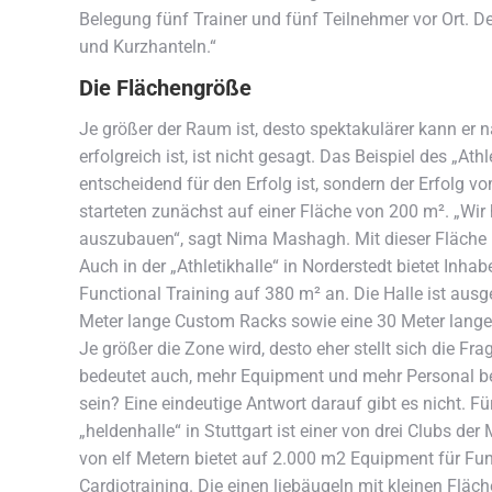
Belegung fünf Trainer und fünf Teilnehmer vor Ort. 
und Kurzhanteln.“
Die Flächengröße
Je größer der Raum ist, desto spektakulärer kann er 
erfolgreich ist, ist nicht gesagt. Das Beispiel des „A
entscheidend für den Erfolg ist, sondern der Erfolg
starteten zunächst auf einer Fläche von 200 m². „Wir
auszubauen“, sagt Nima Mashagh. Mit dieser Fläche 
Auch in der „Athletikhalle“ in Norderstedt bietet Inha
Functional Training auf 380 m² an. Die Halle ist aus
Meter lange Custom Racks sowie eine 30 Meter lange 
Je größer die Zone wird, desto eher stellt sich die F
bedeutet auch, mehr Equipment und mehr Personal ber
sein? Eine eindeutige Antwort darauf gibt es nicht. F
„heldenhalle“ in Stuttgart ist einer von drei Clubs d
von elf Metern bietet auf 2.000 m2 Equipment für Fun
Cardiotraining. Die einen liebäugeln mit kleinen Fläc