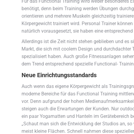
Für das Functional Training wird weder besonderes E
benötigt, denn beim Training werden Übungen durchge
orientieren und mehrere Muskeln gleichzeitig trainier
Körpergewicht trainiert wird. Personal Trainer können
natürlich vorausgesetzt, sie haben eine entsprechend
Allerdings ist die Zeit nicht stehen geblieben und es 
Markt, die sich mit coolem Design und durchdachter T
spezialisiert haben. Auch große Fitnessanlagen sehe
dem Trend entsprechend spezielle Functional- Trainin
Neue Einrichtungsstandards
Auch wenn das eigene Körpergewicht als Trainingsgrun
moderne Bereiche für das Functional Training mittl
vor. Denn aufgrund der hohen Medienaufmerksamkeit 
steigen auch die Erwartungen der Kunden. Nur outdoor 
ein paar Yogamatten und Hanteln im Gerätebereich bere
„Schaut man sich die Entwicklung der Studios an, so 
meist kleine Flächen. Schnell nahmen diese speziellen 